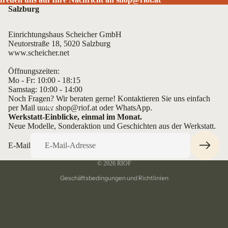
Salzburg
Einrichtungshaus Scheicher GmbH
Neutorstraße 18, 5020 Salzburg
Datenschutzerklärung
www.scheicher.net
Kontaktinformationen
Öffnungszeiten:
Mo - Fr: 10:00 - 18:15
Samstag: 10:00 - 14:00
AGB
Noch Fragen? Wir beraten gerne! Kontaktieren Sie uns einfach
Mehr
per Mail unter
shop@riof.at
oder
WhatsApp
.
Versand
Werkstatt-Einblicke, einmal im Monat.
Neue Modelle, Sonderaktion und Geschichten aus der Werkstatt.
Impressum
E-Mail
Widerrufsrecht
© 2026
RIOF
Geschäftsbedingungen und Richtlinien